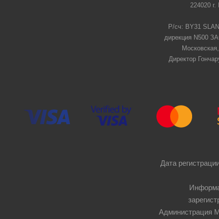
224020 г.
Р/сч: BY31 SLAN
дирекция N500 ЗАО
Московская,
Директор Гончар
Дата регистрации
Информа
зарегист
Администрация Мос