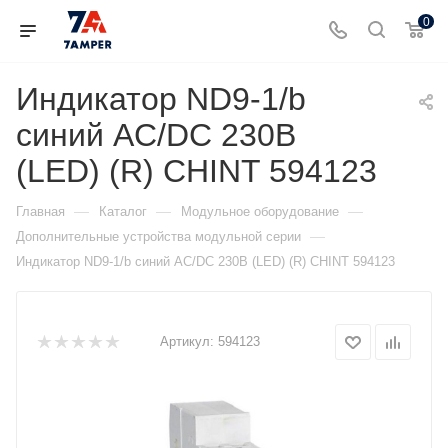
0
Индикатор ND9-1/b
синий AC/DC 230В
(LED) (R) CHINT 594123
—
—
—
Главная
Каталог
Модульное оборудование
—
Дополнительные устройства модульной серии
Индикатор ND9-1/b синий AC/DC 230В (LED) (R) CHINT 594123
Артикул:
594123