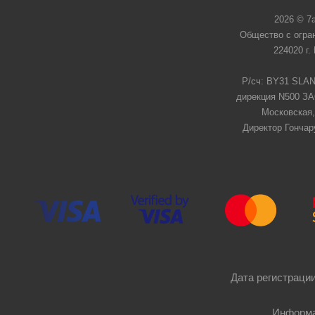
2026 © 7
Общество с огра
224020 г.
Р/сч: BY31 SLAN
дирекция N500 ЗАО
Московская,
Директор Гончар
Дата регистрации
Информа