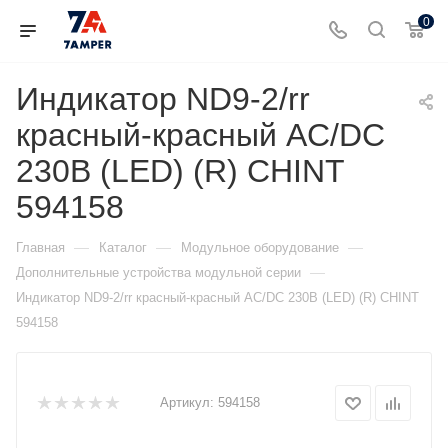
0
Индикатор ND9-2/rr
красный-красный AC/DC
230В (LED) (R) CHINT
594158
—
—
—
Главная
Каталог
Модульное оборудование
—
Дополнительные устройства модульной серии
Индикатор ND9-2/rr красный-красный AC/DC 230В (LED) (R) CHINT
594158
Артикул:
594158