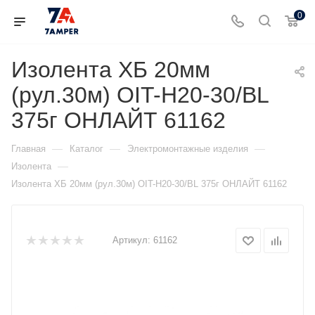
0
Изолента ХБ 20мм
(рул.30м) OIT-H20-30/BL
375г ОНЛАЙТ 61162
—
—
—
Главная
Каталог
Электромонтажные изделия
—
Изолента
Изолента ХБ 20мм (рул.30м) OIT-H20-30/BL 375г ОНЛАЙТ 61162
Артикул:
61162