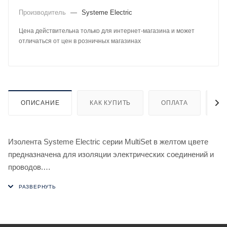
Производитель
—
Systeme Electric
Цена действительна только для интернет-магазина и может
отличаться от цен в розничных магазинах
ОПИСАНИЕ
КАК КУПИТЬ
ОПЛАТА
Д
Изолента Systeme Electric серии MultiSet в желтом цвете
предназначена для изоляции электрических соединений и
проводов.
- Наличие большого выбора цветов позволяет
использовать ее при маркировке проводов.
- Температура эксплуатации: -30...+70°С
- Поставляется в рулонах по 20 м и имеет ширину 19 мм