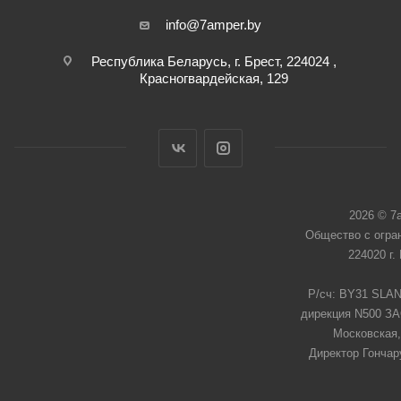
info@7amper.by
Республика Беларусь, г. Брест, 224024 ,
Красногвардейская, 129
2026 © 7
Общество с огра
224020 г.
Р/сч: BY31 SLAN
дирекция N500 ЗАО
Московская,
Директор Гончар