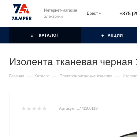
Интернет-магазин
Брест
+375 (2
электрики
КАТАЛОГ
АКЦИИ
Изолента тканевая черна
—
—
—
Главная
Каталог
Электромонтажные изделия
Изолен
Артикул:
1771100119