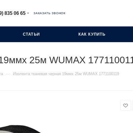
9) 835 06 65
ЗАКАЗАТЬ ЗВОНОК
СТАТЬИ
КАК КУПИТЬ
я 19ммх 25м WUMAX 17711001
—
та
Изолента тканевая черная 19ммх 25м WUMAX 1771100119