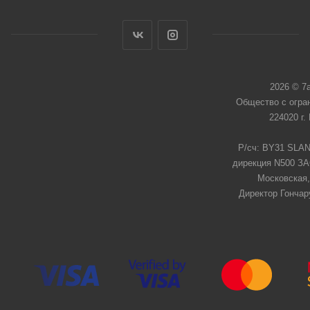
2026 © 7
Общество с огра
224020 г.
Р/сч: BY31 SLAN
дирекция N500 ЗАО
Московская,
Директор Гончар