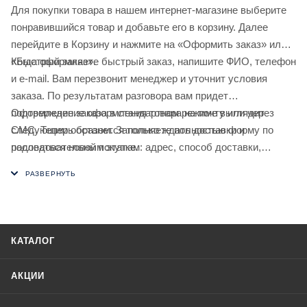
Для покупки товара в нашем интернет-магазине выберите
понравившийся товар и добавьте его в корзину. Далее
перейдите в Корзину и нажмите на «Оформить заказ» или
«Быстрый заказ».
Когда оформляете быстрый заказ, напишите ФИО, телефон
и e-mail. Вам перезвонит менеджер и уточнит условия
заказа. По результатам разговора вам придет
подтверждение оформления товара на почту или через
Оформление заказа в стандартном режиме выглядит
СМС. Теперь останется только ждать доставки и
следующим образом. Заполняете полностью форму по
радоваться новой покупке.
последовательным этапам: адрес, способ доставки,
оплаты, данные о себе. Советуем в комментарии к заказу
написать информацию, которая поможет курьеру вас найти.
Нажмите кнопку «Оформить заказ».
КАТАЛОГ
АКЦИИ