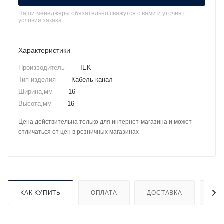
Наши менеджеры обязательно свяжутся с вами и уточнят
условия заказа
Характеристики
Производитель
—
IEK
Тип изделия
—
Кабель-канал
Ширина,мм
—
16
Высота,мм
—
16
Цена действительна только для интернет-магазина и может
отличаться от цен в розничных магазинах
КАК КУПИТЬ
ОПЛАТА
ДОСТАВКА
ДО