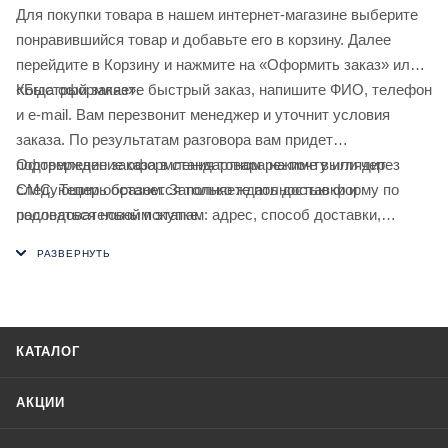
Для покупки товара в нашем интернет-магазине выберите
понравившийся товар и добавьте его в корзину. Далее
перейдите в Корзину и нажмите на «Оформить заказ» или
«Быстрый заказ».
Когда оформляете быстрый заказ, напишите ФИО, телефон
и e-mail. Вам перезвонит менеджер и уточнит условия
заказа. По результатам разговора вам придет
подтверждение оформления товара на почту или через
Оформление заказа в стандартном режиме выглядит
СМС. Теперь останется только ждать доставки и
следующим образом. Заполняете полностью форму по
радоваться новой покупке.
последовательным этапам: адрес, способ доставки,
оплаты, данные о себе. Советуем в комментарии к заказу
написать информацию, которая поможет курьеру вас найти.
Нажмите кнопку «Оформить заказ».
КАТАЛОГ
АКЦИИ