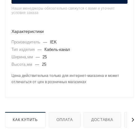
Наши менеджеры обязательно свяжутся с вами и уточнят
условия заказа
Характеристики
Производитель
—
IEK
Тип изделия
—
Кабель-канал
Ширина,мм
—
25
Высота,мм
—
25
Цена действительна только для интернет-магазина и может
отличаться от цен в розничных магазинах
КАК КУПИТЬ
ОПЛАТА
ДОСТАВКА
ДО