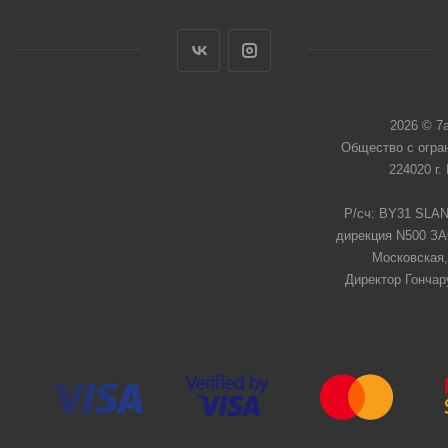
2026 © 7
Общество с огра
224020 г.
Р/сч: BY31 SLAN
дирекция N500 ЗАО
Московская,
Директор Гончар