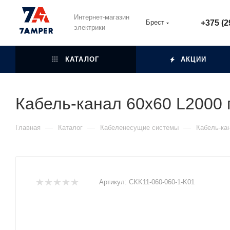
Интернет-магазин
Брест
+375 (2
электрики
КАТАЛОГ
АКЦИИ
Кабель-канал 60х60 L2000
—
—
—
Главная
Каталог
Кабеленесущие системы
Кабель-ка
Артикул:
CKK11-060-060-1-K01