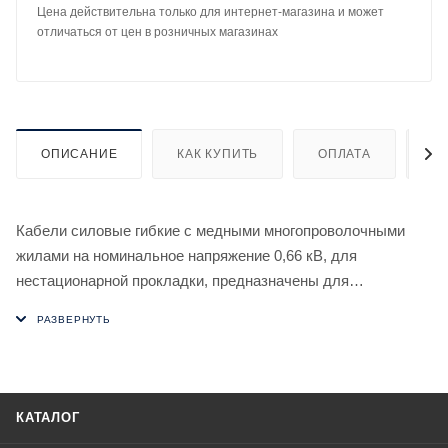
Цена действительна только для интернет-магазина и может
отличаться от цен в розничных магазинах
ОПИСАНИЕ
КАК КУПИТЬ
ОПЛАТА
Д
Кабели силовые гибкие с медными многопроволочными
жилами на номинальное напряжение 0,66 кВ, для
нестационарной прокладки, предназначены для
присоединения передвижных машин, механизмов и
оборудования к электрическим сетям и к передвижным
источникам энергии на номинальное переменное
напряжение до 660 В включительно частоты до 400 Гц или
на постоянное номинальное напряжение до 1000 В.
КАТАЛОГ