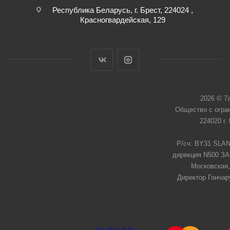
Республика Беларусь, г. Брест, 224024 ,
Красногвардейская, 129
2026 © 7
Общество с огра
224020 г.
Р/сч: BY31 SLAN
дирекция N500 ЗАО
Московская,
Директор Гончар