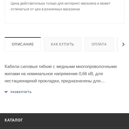
Цена действительна только для интернет-магазина и может
отличаться от цен в розничных магазинах
ОПИСАНИЕ
КАК КУПИТЬ
ОПЛАТА
Д
Кабели силовые гибкие с медными многопроволочными
жилами на номинальное напряжение 0,66 кВ, для
нестационарной прокладки, предназначены для
присоединения передвижных машин, механизмов и
оборудования к электрическим сетям и к передвижным
источникам энергии на номинальное переменное
напряжение до 660 В включительно частоты до 400 Гц или
на постоянное номинальное напряжение до 1000 В.
КАТАЛОГ