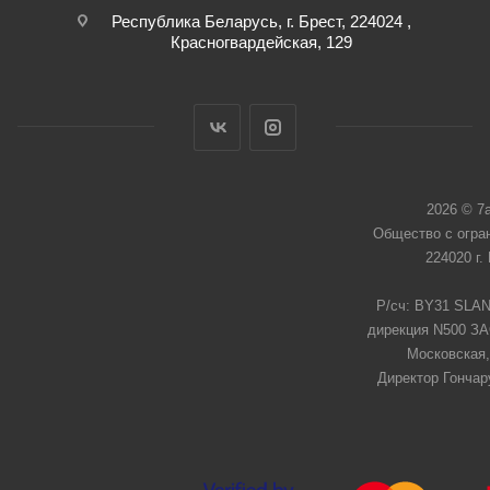
Республика Беларусь, г. Брест, 224024 ,
Красногвардейская, 129
2026 © 7
Общество с огра
224020 г.
Р/сч: BY31 SLAN
дирекция N500 ЗАО
Московская,
Директор Гончар