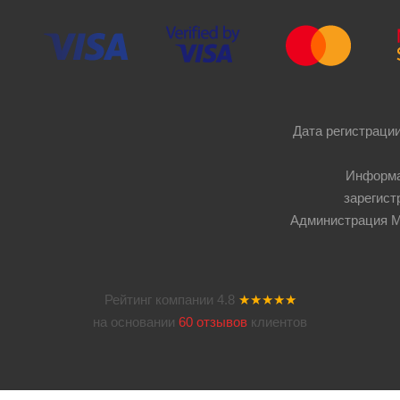
Дата регистрации
Информа
зарегист
Администрация Мос
Рейтинг компании
4.8
★★★★★
на основании
60 отзывов
клиентов