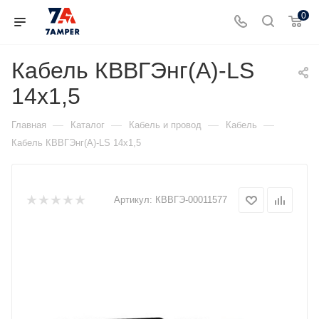
0
Кабель КВВГЭнг(А)-LS
14х1,5
—
—
—
—
Главная
Каталог
Кабель и провод
Кабель
Кабель КВВГЭнг(А)-LS 14х1,5
Артикул:
КВВГЭ-00011577