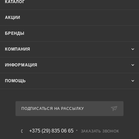
КАТАЛОГ
распределительных электроустройств к электрическим
агрегатам и аппаратным комплексам стационарного типа.
АКЦИИ
Область применения: кабель предназначен для
неподвижного присоединения к электрическим приборам,
БРЕНДЫ
аппаратам, сборки зажимов электрических
распределительных устройств с номинальным
КОМПАНИЯ
переменным напряжением до 0,66 кВ. КВВГЭнг(А)-LS в
экране с изоляцией из ПВХ пластиката и
ИНФОРМАЦИЯ
оболочкой из ПВХ пластиката пониженной горючести
ПОМОЩЬ
ПОДПИСАТЬСЯ НА РАССЫЛКУ
+375 (29) 835 06 65
ЗАКАЗАТЬ ЗВОНОК