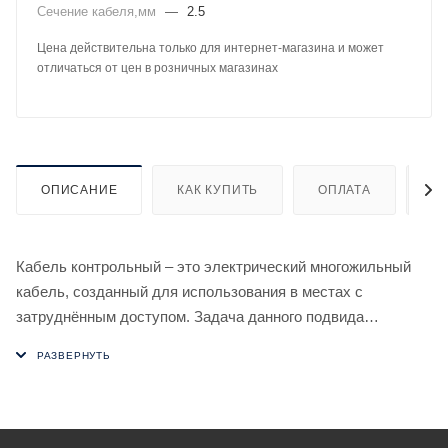
Сечение кабеля,мм
—
2.5
Цена действительна только для интернет-магазина и может
отличаться от цен в розничных магазинах
ОПИСАНИЕ
КАК КУПИТЬ
ОПЛАТА
Д
Кабель контрольный – это электрический многожильный
кабель, созданный для использования в местах с
затруднённым доступом. Задача данного подвида
кабельно-проводниковой продукции – не питать агрегаты, а
передавать достоверные данные о размещении, структуре
и режиме функционирования техоснащения (т.е.
контролировать его работу). Особенность контрольных
кабелей – они обеспечивают недвижимое подключение