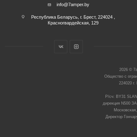
info@7amper.by
Республика Беларусь, г. Брест, 224024 ,
Красногвардейская, 129
2026 © 7
Общество с огра
224020 г.
Р/сч: BY31 SLAN
дирекция N500 ЗАО
Московская,
Директор Гончар