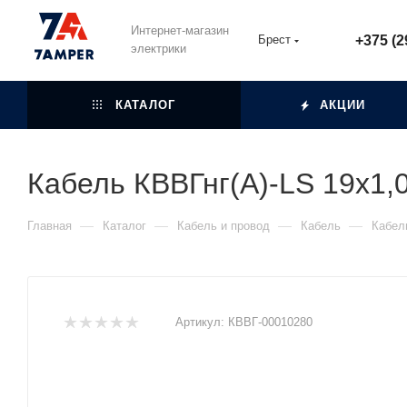
Интернет-магазин
Брест
+375 (2
электрики
КАТАЛОГ
АКЦИИ
Кабель КВВГнг(А)-LS 19х1,
—
—
—
—
Главная
Каталог
Кабель и провод
Кабель
Кабел
Артикул:
КВВГ-00010280