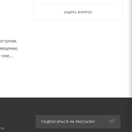
ЗАДАТЬ ВОПРОС
оступом.
змещении,
– они
омплексам
и зажимов
ией и
ПОДПИСАТЬСЯ НА РАССЫЛКУ
аты