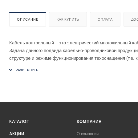
ОПИСАНИЕ
КАК КУПИТЬ
ОПЛАТА
ДО
Кабель контрольный – это электрический многожильный ка
Задача данного подвида кабельно-проводниковой продукции
структуре и режиме функционирования техоснащения (т.е. 
обеспечивают недвижимое подключение распределительных
стационарного типа.
Область применения: кабель предназначен для неподвижно
электрических распределительных устройств с номинальны
оболочкой из ПВХ пластиката с пониженным дымо- и газо
КАТАЛОГ
КОМПАНИЯ
АКЦИИ
О компании