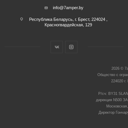
info@7amper.by
Республика Беларусь, г. Брест, 224024 ,
Красногвардейская, 129
2026 © 7
Общество с огра
224020 г.
Р/сч: BY31 SLAN
дирекция N500 ЗАО
Московская,
Директор Гончар