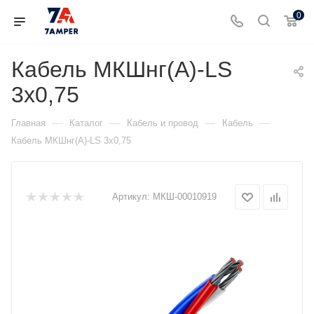
0
Кабель МКШнг(А)-LS
3х0,75
—
—
—
—
Главная
Каталог
Кабель и провод
Кабель
Кабель МКШнг(А)-LS 3х0,75
Артикул:
МКШ-00010919