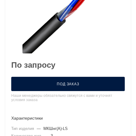
По запросу
ПОД ЗАКАЗ
Наши менеджеры обязательно свяжутся с вами и уточнят
условия заказа
Характеристики
Тип изделия
—
МКШнг(А)-LS
Количество жил
—
3