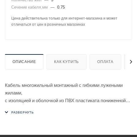
Сечение кабеля,мм
—
0.75
Цена действительна только для интернет-магазина и может
отличаться от цен в розничных магазинах
ОПИСАНИЕ
КАК КУПИТЬ
ОПЛАТА
Д
Кабель многожильный монтажный с гибкими лужеными
жилами,
с изоляцией и оболочкой из ПВХ пластиката пониженной
пожароопасности с низким дымо- и газовыделением,
предназначен для фиксированного межприборного монтажа
электрических устройств, работающих при номинальном
переменном напряжении до 500 В частоты до 400 Гц или