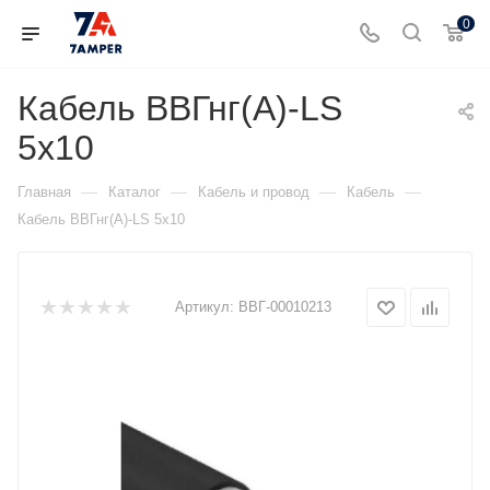
0
Кабель ВВГнг(А)-LS
5х10
—
—
—
—
Главная
Каталог
Кабель и провод
Кабель
Кабель ВВГнг(А)-LS 5х10
Артикул:
ВВГ-00010213