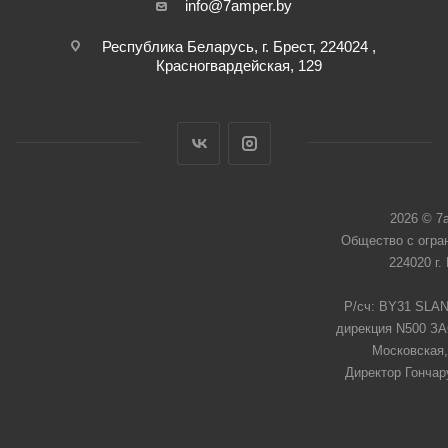
info@7amper.by
Республика Беларусь, г. Брест, 224024 ,
Красногвардейская, 129
2026 © 7
Общество с огра
224020 г.
Р/сч: BY31 SLAN
дирекция N500 ЗАО
Московская,
Директор Гончар