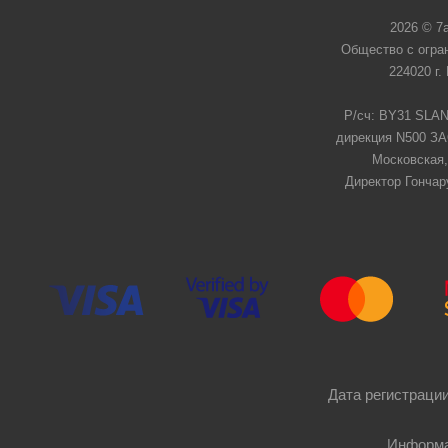
2026 © 7
Общество с огра
224020 г.
Р/сч: BY31 SLAN
дирекция N500 ЗАО
Московская,
Директор Гончар
Дата регистрации
Информа