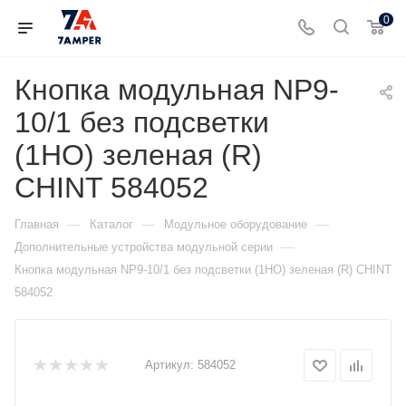
0
Кнопка модульная NP9-
10/1 без подсветки
(1НО) зеленая (R)
CHINT 584052
—
—
—
Главная
Каталог
Модульное оборудование
—
Дополнительные устройства модульной серии
Кнопка модульная NP9-10/1 без подсветки (1НО) зеленая (R) CHINT
584052
Артикул:
584052