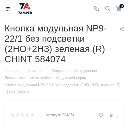
0
Кнопка модульная NP9-
22/1 без подсветки
(2НО+2НЗ) зеленая (R)
CHINT 584074
—
—
—
Главная
Каталог
Модульное оборудование
—
Дополнительные устройства модульной серии
Кнопка модульная NP9-22/1 без подсветки (2НО+2НЗ) зеленая (R)
CHINT 584074
Артикул:
584074