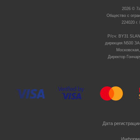
2026 © 7
Общество с огра
224020 г.
Р/сч: BY31 SLAN
дирекция N500 ЗАО
Московская,
Директор Гончар
Дата регистрации
Информа