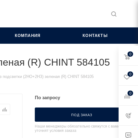
КОМПАНИЯ
КОНТАКТЫ
0
леная (R) CHINT 584105
0
з подсветки (2НО+2НЗ) зеленая (R) CHINT 584105
0
По запросу
ПОД ЗАКАЗ
Наши менеджеры обязательно свяжутся с вами и
уточнят условия заказа