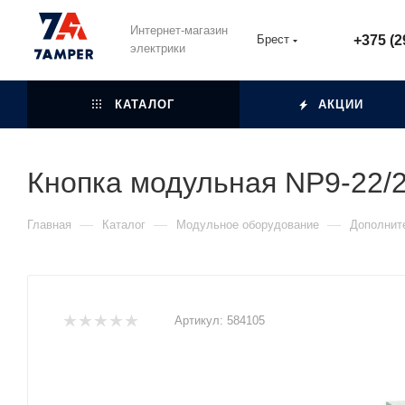
Интернет-магазин
Брест
+375 (2
электрики
КАТАЛОГ
АКЦИИ
Кнопка модульная NP9-22/2
—
—
—
Главная
Каталог
Модульное оборудование
Дополнит
Артикул:
584105