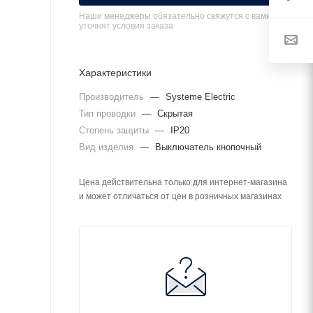
Наши менеджеры обязательно свяжутся с вами и
уточнят условия заказа
Характеристики
Производитель
—
Systeme Electric
Тип проводки
—
Скрытая
Степень защиты
—
IP20
Вид изделия
—
Выключатель кнопочный
Цена действительна только для интернет-магазина
и может отличаться от цен в розничных магазинах