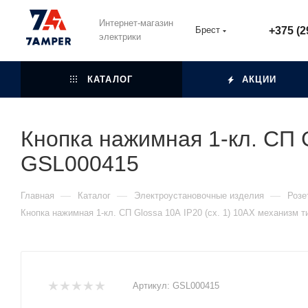
Интернет-магазин
Брест
+375 (2
электрики
КАТАЛОГ
АКЦИИ
Кнопка нажимная 1-кл. СП G
GSL000415
—
—
—
Главная
Каталог
Электроустановочные изделия
Розе
Кнопка нажимная 1-кл. СП Glossa 10А IP20 (сх. 1) 10AX механизм 
Артикул:
GSL000415