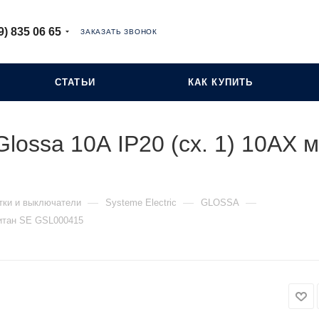
9) 835 06 65
ЗАКАЗАТЬ ЗВОНОК
СТАТЬИ
КАК КУПИТЬ
lossa 10А IP20 (сх. 1) 10AX 
—
—
—
тки и выключатели
Systeme Electric
GLOSSA
титан SE GSL000415