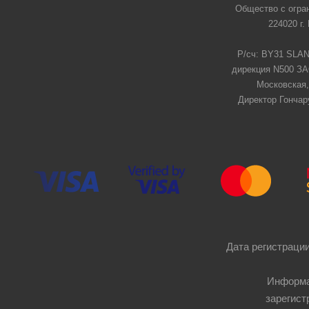
Общество с огра
224020 г.
Р/сч: BY31 SLAN
дирекция N500 ЗАО
Московская,
Директор Гончар
Дата регистрации
Информа
зарегист