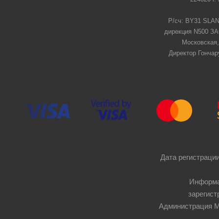
Р/сч: BY31 SLAN
дирекция N500 ЗАО
Московская,
Директор Гончар
Дата регистрации
Информа
зарегист
Администрация Мос