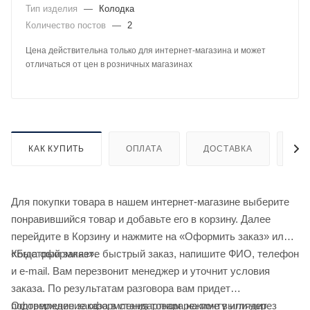
Тип изделия
—
Колодка
Количество постов
—
2
Цена действительна только для интернет-магазина и может
отличаться от цен в розничных магазинах
КАК КУПИТЬ
ОПЛАТА
ДОСТАВКА
ДО
Для покупки товара в нашем интернет-магазине выберите
понравившийся товар и добавьте его в корзину. Далее
перейдите в Корзину и нажмите на «Оформить заказ» или
«Быстрый заказ».
Когда оформляете быстрый заказ, напишите ФИО, телефон
и e-mail. Вам перезвонит менеджер и уточнит условия
заказа. По результатам разговора вам придет
подтверждение оформления товара на почту или через
Оформление заказа в стандартном режиме выглядит