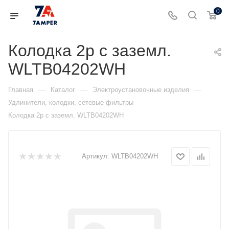
0
Колодка 2р с заземл.
WLTB04202WH
—
—
—
Главная
Каталог
Электроустановочные изделия
—
Удлинители, колодки, сетевые фильтры
Колодка 2р с заземл. WLTB04202WH
Артикул:
WLTB04202WH