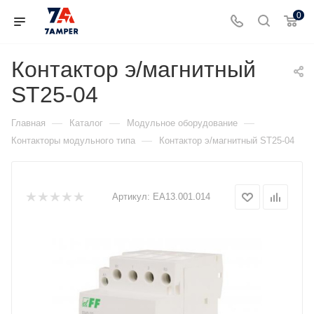
0
Контактор э/магнитный
ST25-04
—
—
—
Главная
Каталог
Модульное оборудование
—
Контакторы модульного типа
Контактор э/магнитный ST25-04
Артикул:
EA13.001.014