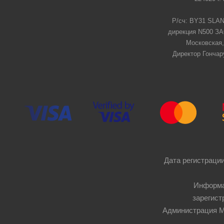
Р/сч: BY31 SLAN
дирекция N500 ЗАО
Московская,
Директор Гончар
Дата регистрации
Информа
зарегист
Администрация Мос