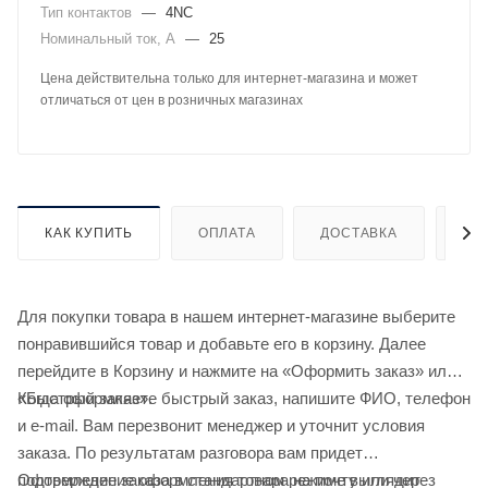
Тип контактов
—
4NC
Номинальный ток, А
—
25
Цена действительна только для интернет-магазина и может
отличаться от цен в розничных магазинах
КАК КУПИТЬ
ОПЛАТА
ДОСТАВКА
ДО
Для покупки товара в нашем интернет-магазине выберите
понравившийся товар и добавьте его в корзину. Далее
перейдите в Корзину и нажмите на «Оформить заказ» или
«Быстрый заказ».
Когда оформляете быстрый заказ, напишите ФИО, телефон
и e-mail. Вам перезвонит менеджер и уточнит условия
заказа. По результатам разговора вам придет
подтверждение оформления товара на почту или через
Оформление заказа в стандартном режиме выглядит