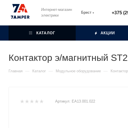
Интернет-магазин
Брест
+375 (2
электрики
КАТАЛОГ
АКЦИИ
Контактор э/магнитный ST
—
—
—
Главная
Каталог
Модульное оборудование
Контакто
Артикул:
EA13.001.022