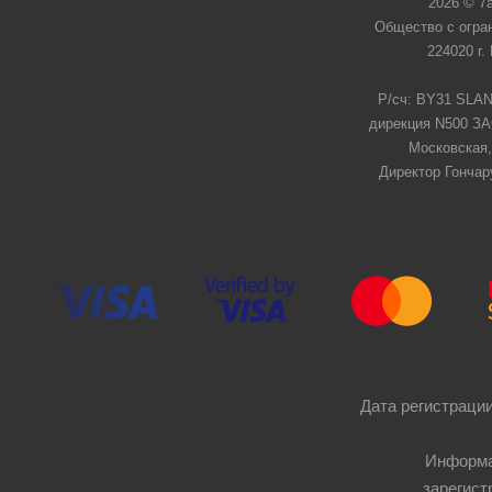
2026 © 7
Общество с огра
224020 г.
Р/сч: BY31 SLAN
дирекция N500 ЗАО
Московская,
Директор Гончар
Дата регистрации
Информа
зарегист