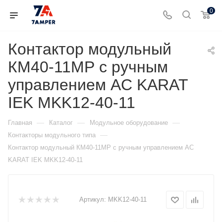
0
Контактор модульный
КМ40-11МР с ручным
управлением AC KARAT
IEK MKK12-40-11
—
—
—
Главная
Каталог
Модульное оборудование
—
Контакторы модульного типа
Контактор модульный КМ40-11МР с ручным управлением AC
KARAT IEK MKK12-40-11
Артикул:
MKK12-40-11