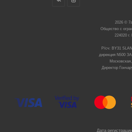
2026 © 7
Общество с огра
224020 г.
Р/сч: BY31 SLAN
дирекция N500 ЗАО
Московская,
Директор Гончар
Дата регистрации