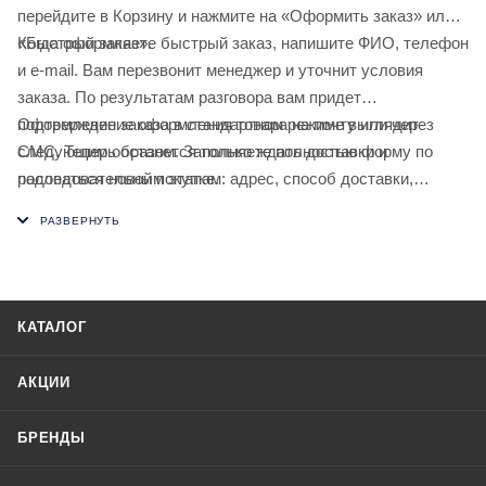
перейдите в Корзину и нажмите на «Оформить заказ» или
«Быстрый заказ».
Когда оформляете быстрый заказ, напишите ФИО, телефон
и e-mail. Вам перезвонит менеджер и уточнит условия
заказа. По результатам разговора вам придет
подтверждение оформления товара на почту или через
Оформление заказа в стандартном режиме выглядит
СМС. Теперь останется только ждать доставки и
следующим образом. Заполняете полностью форму по
радоваться новой покупке.
последовательным этапам: адрес, способ доставки,
оплаты, данные о себе. Советуем в комментарии к заказу
написать информацию, которая поможет курьеру вас найти.
Нажмите кнопку «Оформить заказ».
КАТАЛОГ
АКЦИИ
БРЕНДЫ