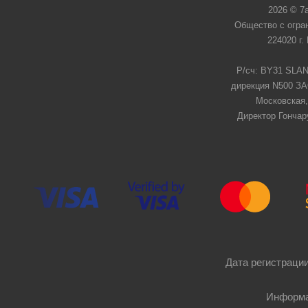
2026 © 7
Общество с огра
224020 г.
Р/сч: BY31 SLAN
дирекция N500 ЗАО
Московская,
Директор Гончар
Дата регистрации
Информа