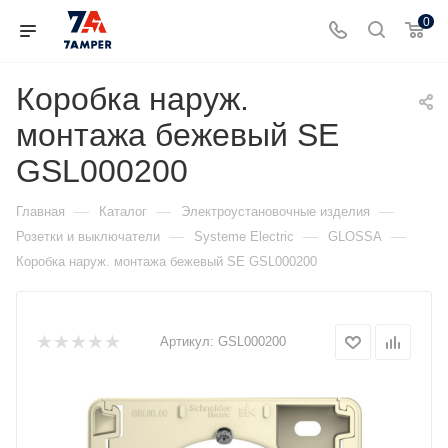
0
Коробка наруж.
монтажа бежевый SE
GSL000200
—
—
—
Главная
Каталог
Электроустановочные изделия
—
—
—
Розетки и выключатели
Systeme Electric
GLOSSA
Коробка наруж. монтажа бежевый SE GSL000200
Артикул:
GSL000200