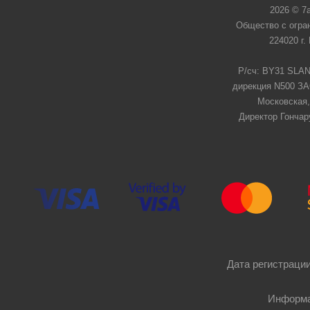
2026 © 7
Общество с огра
224020 г.
Р/сч: BY31 SLAN
дирекция N500 ЗАО
Московская,
Директор Гончар
Дата регистрации
Информа