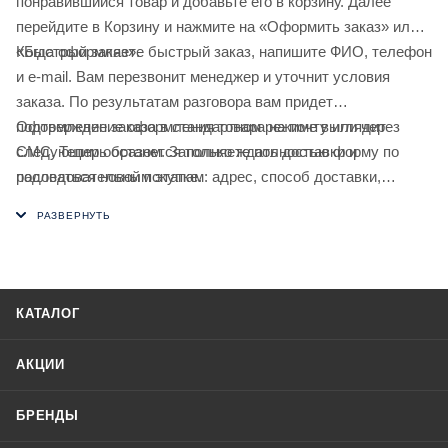
понравившийся товар и добавьте его в корзину. Далее
перейдите в Корзину и нажмите на «Оформить заказ» или
«Быстрый заказ».
Когда оформляете быстрый заказ, напишите ФИО, телефон
и e-mail. Вам перезвонит менеджер и уточнит условия
заказа. По результатам разговора вам придет
подтверждение оформления товара на почту или через
Оформление заказа в стандартном режиме выглядит
СМС. Теперь останется только ждать доставки и
следующим образом. Заполняете полностью форму по
радоваться новой покупке.
последовательным этапам: адрес, способ доставки,
оплаты, данные о себе. Советуем в комментарии к заказу
написать информацию, которая поможет курьеру вас найти.
Нажмите кнопку «Оформить заказ».
КАТАЛОГ
АКЦИИ
БРЕНДЫ