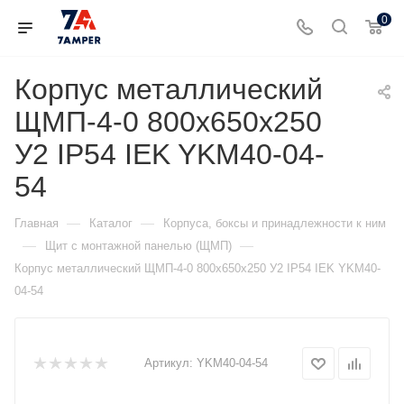
0
Корпус металлический
ЩМП-4-0 800х650х250
У2 IP54 IEK YKM40-04-
54
—
—
Главная
Каталог
Корпуса, боксы и принадлежности к ним
—
—
Щит с монтажной панелью (ЩМП)
Корпус металлический ЩМП-4-0 800х650х250 У2 IP54 IEK YKM40-
04-54
Артикул:
YKM40-04-54