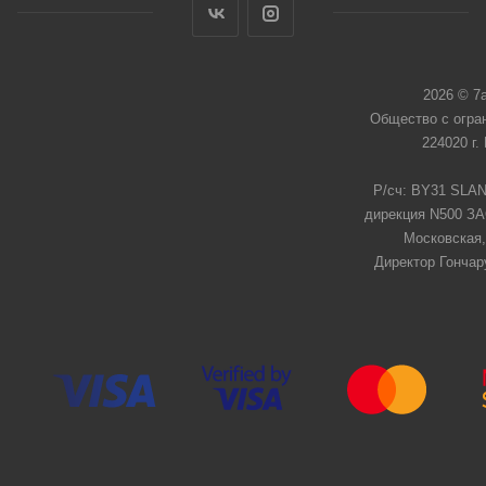
2026 © 7
Общество с огра
224020 г.
Р/сч: BY31 SLAN
дирекция N500 ЗАО
Московская,
Директор Гончар