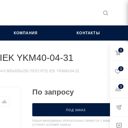
КОМПАНИЯ
КОНТАКТЫ
0
 IEK YKM40-04-31
0
4-0 800х650х250 УХЛ3 IP31 IEK YKM40-04-31
0
По запросу
ПОД ЗАКАЗ
Наши менеджеры обязательно свяжутся с вами и
уточнят условия заказа