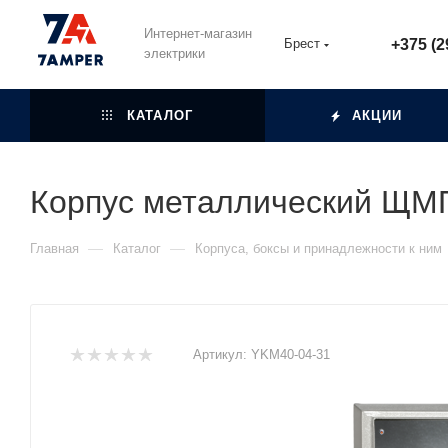
Интернет-магазин
Брест
+375 (2
электрики
КАТАЛОГ
АКЦИИ
Корпус металлический ЩМП
—
—
Главная
Каталог
Корпуса, боксы и принадлежности к ним
Артикул:
YKM40-04-31