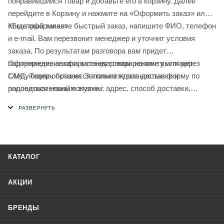
понравившийся товар и добавьте его в корзину. Далее
перейдите в Корзину и нажмите на «Оформить заказ» или
«Быстрый заказ».
Когда оформляете быстрый заказ, напишите ФИО, телефон
и e-mail. Вам перезвонит менеджер и уточнит условия
заказа. По результатам разговора вам придет
подтверждение оформления товара на почту или через
Оформление заказа в стандартном режиме выглядит
СМС. Теперь останется только ждать доставки и
следующим образом. Заполняете полностью форму по
радоваться новой покупке.
последовательным этапам: адрес, способ доставки,
оплаты, данные о себе. Советуем в комментарии к заказу
написать информацию, которая поможет курьеру вас найти.
Нажмите кнопку «Оформить заказ».
КАТАЛОГ
АКЦИИ
БРЕНДЫ