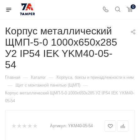
0
Корпус металлический
ЩМП-5-0 1000х650х285
У2 IP54 IEK YKM40-05-
54
—
—
Главная
Каталог
Корпуса, боксы и принадлежности к ним
—
—
Щит с монтажной панелью (ЩМП)
Корпус металлический ЩМП-5-0 1000х650х285 У2 IP54 IEK YKM40-
05-54
Артикул:
YKM40-05-54