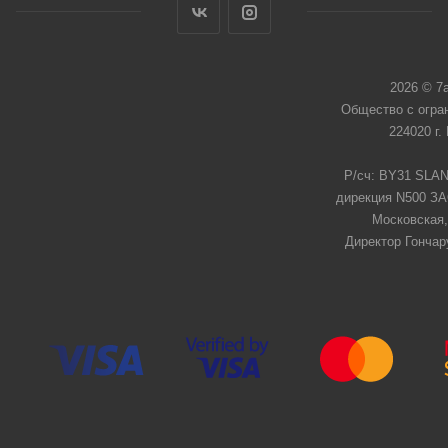
2026 © 7
Общество с огра
224020 г.
Р/сч: BY31 SLAN
дирекция N500 ЗАО
Московская,
Директор Гончар