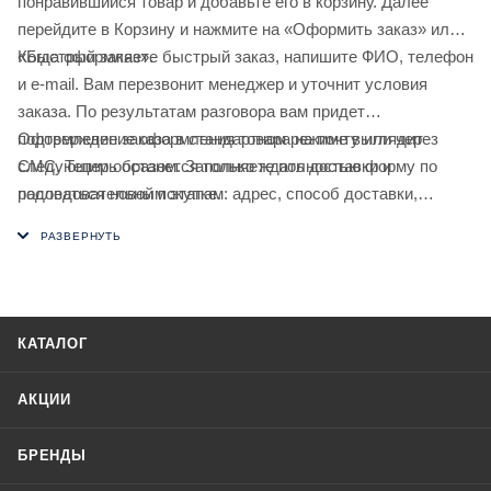
понравившийся товар и добавьте его в корзину. Далее
перейдите в Корзину и нажмите на «Оформить заказ» или
«Быстрый заказ».
Когда оформляете быстрый заказ, напишите ФИО, телефон
и e-mail. Вам перезвонит менеджер и уточнит условия
заказа. По результатам разговора вам придет
подтверждение оформления товара на почту или через
Оформление заказа в стандартном режиме выглядит
СМС. Теперь останется только ждать доставки и
следующим образом. Заполняете полностью форму по
радоваться новой покупке.
последовательным этапам: адрес, способ доставки,
оплаты, данные о себе. Советуем в комментарии к заказу
написать информацию, которая поможет курьеру вас найти.
Нажмите кнопку «Оформить заказ».
КАТАЛОГ
АКЦИИ
БРЕНДЫ