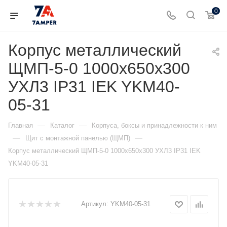
0
Корпус металлический
ЩМП-5-0 1000х650х300
УХЛ3 IP31 IEK YKM40-
05-31
—
—
Главная
Каталог
Корпуса, боксы и принадлежности к ним
—
—
Щит с монтажной панелью (ЩМП)
Корпус металлический ЩМП-5-0 1000х650х300 УХЛ3 IP31 IEK
YKM40-05-31
Артикул:
YKM40-05-31