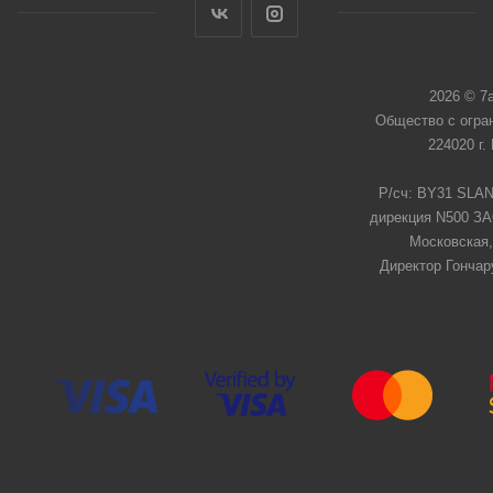
2026 © 7
Общество с огра
224020 г.
Р/сч: BY31 SLAN
дирекция N500 ЗАО
Московская,
Директор Гончар