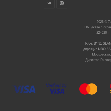
2026 © 7
Общество с огра
224020 г.
Р/сч: BY31 SLAN
дирекция N500 ЗАО
Московская,
Директор Гончар