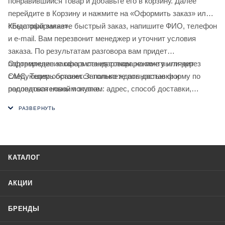
понравившийся товар и добавьте его в корзину. Далее
перейдите в Корзину и нажмите на «Оформить заказ» или
«Быстрый заказ».
Когда оформляете быстрый заказ, напишите ФИО, телефон
и e-mail. Вам перезвонит менеджер и уточнит условия
заказа. По результатам разговора вам придет
подтверждение оформления товара на почту или через
Оформление заказа в стандартном режиме выглядит
СМС. Теперь останется только ждать доставки и
следующим образом. Заполняете полностью форму по
радоваться новой покупке.
последовательным этапам: адрес, способ доставки,
оплаты, данные о себе. Советуем в комментарии к заказу
написать информацию, которая поможет курьеру вас найти.
Нажмите кнопку «Оформить заказ».
КАТАЛОГ
АКЦИИ
БРЕНДЫ