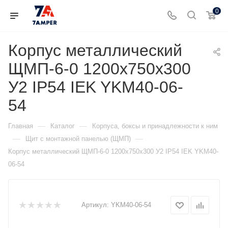
0
Корпус металлический
ЩМП-6-0 1200х750х300
У2 IP54 IEK YKM40-06-
54
—
—
Главная
Каталог
Корпуса, боксы и принадлежности к ним
—
—
Щит с монтажной панелью (ЩМП)
Корпус металлический ЩМП-6-0 1200х750х300 У2 IP54 IEK YKM40-
06-54
Артикул:
YKM40-06-54