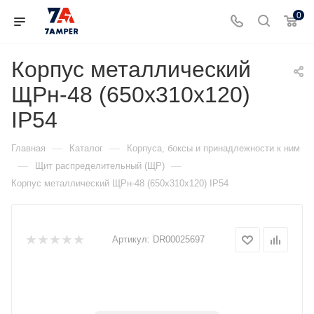
0
Корпус металлический
ЩРн-48 (650х310х120)
IP54
—
—
Главная
Каталог
Корпуса, боксы и принадлежности к ним
—
—
Щит распределительный (ЩР)
Корпус металлический ЩРн-48 (650х310х120) IP54
Артикул:
DR00025697