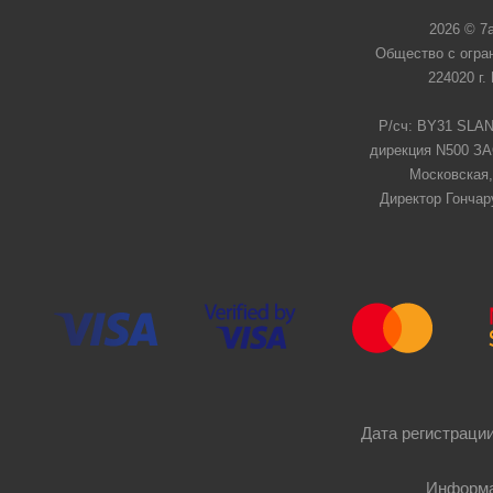
2026 © 7
Общество с огра
224020 г.
Р/сч: BY31 SLAN
дирекция N500 ЗАО
Московская,
Директор Гончар
Дата регистрации
Информа