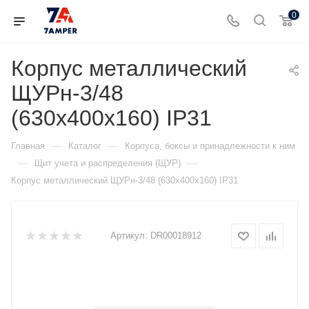
0
Корпус металлический
ЩУРн-3/48
(630х400х160) IP31
—
—
Главная
Каталог
Корпуса, боксы и принадлежности к ним
—
—
Щит учета и распределения (ЩУР)
Корпус металлический ЩУРн-3/48 (630х400х160) IP31
Артикул:
DR00018912