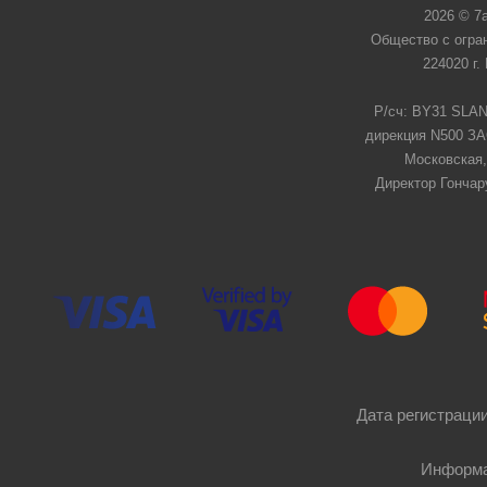
2026 © 7
Общество с огра
224020 г.
Р/сч: BY31 SLAN
дирекция N500 ЗАО
Московская,
Директор Гончар
Дата регистрации
Информа