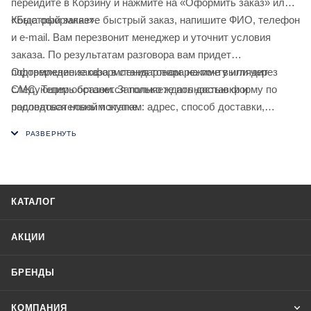
перейдите в Корзину и нажмите на «Оформить заказ» или
«Быстрый заказ».
Когда оформляете быстрый заказ, напишите ФИО, телефон
и e-mail. Вам перезвонит менеджер и уточнит условия
заказа. По результатам разговора вам придет
подтверждение оформления товара на почту или через
Оформление заказа в стандартном режиме выглядит
СМС. Теперь останется только ждать доставки и
следующим образом. Заполняете полностью форму по
радоваться новой покупке.
последовательным этапам: адрес, способ доставки,
оплаты, данные о себе. Советуем в комментарии к заказу
написать информацию, которая поможет курьеру вас найти.
Нажмите кнопку «Оформить заказ».
КАТАЛОГ
АКЦИИ
БРЕНДЫ
КОМПАНИЯ