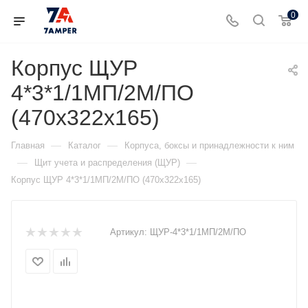
0
Корпус ЩУР
4*3*1/1МП/2М/ПО
(470х322х165)
—
—
Главная
Каталог
Корпуса, боксы и принадлежности к ним
—
—
Щит учета и распределения (ЩУР)
Корпус ЩУР 4*3*1/1МП/2М/ПО (470х322х165)
Артикул:
ЩУР-4*3*1/1МП/2М/ПО