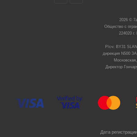
2026 © 7
Общество с огра
224020 г.
Р/сч: BY31 SLAN
дирекция N500 ЗАО
Московская,
Директор Гончар
Дата регистрации