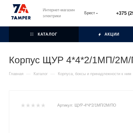
Интернет-магазин
Брест
+375 (2
электрики
КАТАЛОГ
АКЦИИ
Корпус ЩУР 4*4*2/1МП/2М/
—
—
Главная
Каталог
Корпуса, боксы и принадлежности к ним
Артикул:
ЩУР-4*4*2/1МП/2М/ПО