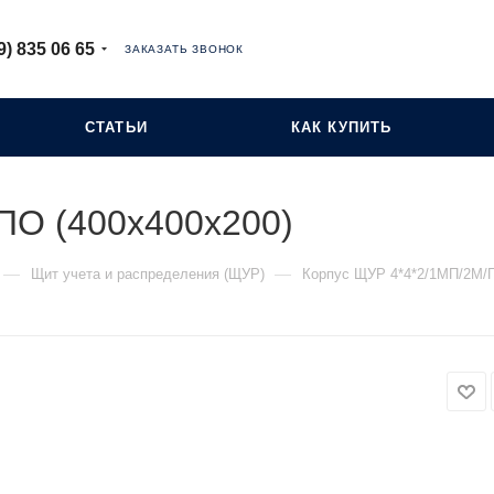
9) 835 06 65
ЗАКАЗАТЬ ЗВОНОК
СТАТЬИ
КАК КУПИТЬ
ПО (400х400х200)
—
—
Щит учета и распределения (ЩУР)
Корпус ЩУР 4*4*2/1МП/2М/П