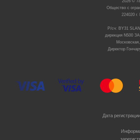
2026 © 7
Общество с огра
224020 г.
Р/сч: BY31 SLAN
дирекция N500 ЗАО
Московская,
Директор Гончар
Дата регистрации
Информа
зарегист