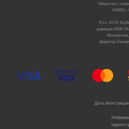
Общество с огра
224020 г.
Р/сч: BY31 SLAN
дирекция N500 ЗАО
Московская,
Директор Гончар
Дата регистрации
Информа
зарегист