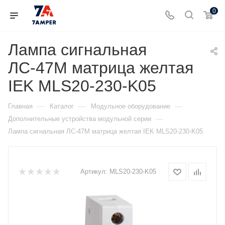
0
Лампа сигнальная
ЛС-47М матрица желтая
IEK MLS20-230-K05
—
—
—
Главная
Каталог
Модульное оборудование
—
Дополнительные устройства модульной серии
Лампа сигнальная ЛС-47М матрица желтая IEK MLS20-230-K05
Артикул:
MLS20-230-K05