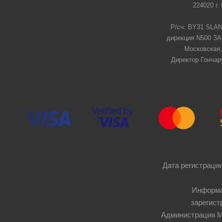
224020 г.
Р/сч: BY31 SLAN
дирекция N500 ЗАО
Московская,
Директор Гончар
Дата регистрации
Информа
зарегист
Администрация Мос