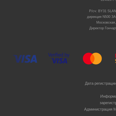
Р/сч: BY31 SLAN
дирекция N500 ЗАО
Московская,
Директор Гончар
Дата регистрации
Информа
зарегист
Администрация Мос