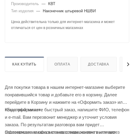
Производитель
—
КВТ
Тип изделия
—
Наконечник штыревой НШВИ
Цена действительна только для интернет-магазина и может
отличаться от цен в розничных магазинах
КАК КУПИТЬ
ОПЛАТА
ДОСТАВКА
ДО
Для покупки товара в нашем интернет-магазине выберите
понравившийся товар и добавьте его в корзину. Далее
перейдите в Корзину и нажмите на «Оформить заказ» или
«Быстрый заказ».
Когда оформляете быстрый заказ, напишите ФИО, телефон
и e-mail. Вам перезвонит менеджер и уточнит условия
заказа. По результатам разговора вам придет
подтверждение оформления товара на почту или через
Оформление заказа в стандартном режиме выглядит