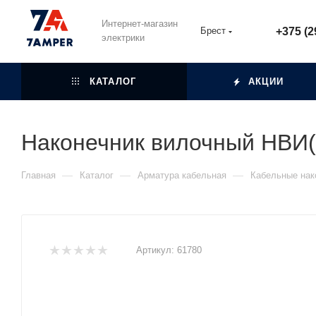
Интернет-магазин
Брест
+375 (2
электрики
КАТАЛОГ
АКЦИИ
Наконечник вилочный НВИ(
—
—
—
Главная
Каталог
Арматура кабельная
Кабельные нак
Артикул:
61780