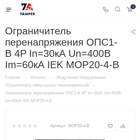
0
Ограничитель
перенапряжения ОПС1-
B 4P In=30кА Un=400В
Im=60кА IEK MOP20-4-B
—
—
—
Главная
Каталог
Модульное оборудование
—
Ограничитель импульсных перенапряжений
Ограничитель перенапряжения ОПС1-B 4P In=30кА Un=400В
Im=60кА IEK MOP20-4-B
Артикул:
MOP20-4-B