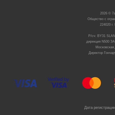
2026 © 7
Общество с огра
224020 г.
Р/сч: BY31 SLAN
дирекция N500 ЗАО
Московская,
Директор Гончар
Дата регистрации