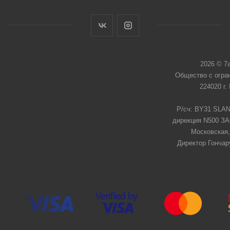
2026 © 7
Общество с огра
224020 г.
Р/сч: BY31 SLAN
дирекция N500 ЗАО
Московская,
Директор Гончар