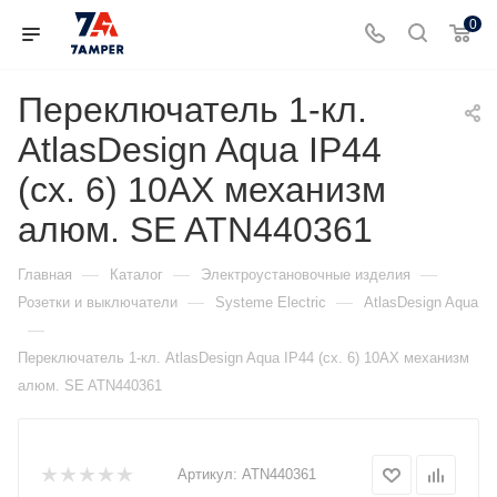
0
Переключатель 1-кл.
AtlasDesign Aqua IP44
(сх. 6) 10AX механизм
алюм. SE ATN440361
—
—
—
Главная
Каталог
Электроустановочные изделия
—
—
Розетки и выключатели
Systeme Electric
AtlasDesign Aqua
—
Переключатель 1-кл. AtlasDesign Aqua IP44 (сх. 6) 10AX механизм
алюм. SE ATN440361
Артикул:
ATN440361