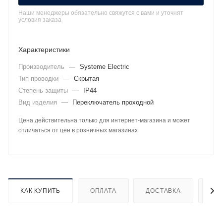
Наши менеджеры обязательно свяжутся с вами и уточнят
условия заказа
Характеристики
Производитель
—
Systeme Electric
Тип проводки
—
Скрытая
Степень защиты
—
IP44
Вид изделия
—
Переключатель проходной
Цена действительна только для интернет-магазина и может
отличаться от цен в розничных магазинах
КАК КУПИТЬ
ОПЛАТА
ДОСТАВКА
ДО