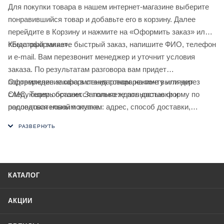
Для покупки товара в нашем интернет-магазине выберите
понравившийся товар и добавьте его в корзину. Далее
перейдите в Корзину и нажмите на «Оформить заказ» или
«Быстрый заказ».
Когда оформляете быстрый заказ, напишите ФИО, телефон
и e-mail. Вам перезвонит менеджер и уточнит условия
заказа. По результатам разговора вам придет
подтверждение оформления товара на почту или через
Оформление заказа в стандартном режиме выглядит
СМС. Теперь останется только ждать доставки и
следующим образом. Заполняете полностью форму по
радоваться новой покупке.
последовательным этапам: адрес, способ доставки,
оплаты, данные о себе. Советуем в комментарии к заказу
написать информацию, которая поможет курьеру вас найти.
Нажмите кнопку «Оформить заказ».
КАТАЛОГ
АКЦИИ