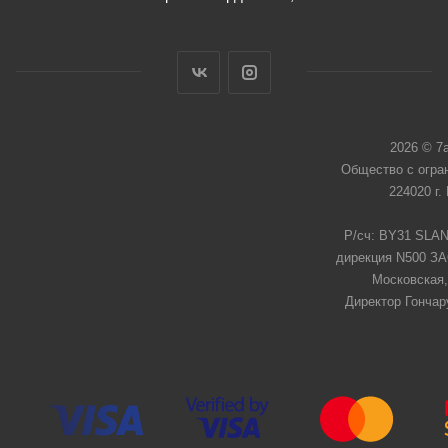
2026 © 7
Общество с огра
224020 г.
Р/сч: BY31 SLAN
дирекция N500 ЗАО
Московская,
Директор Гончар