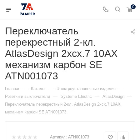
0
Переключатель
перекрестный 2-кл.
AtlasDesign 2хсх.7 10АХ
механизм карбон SE
ATN001073
—
—
—
Главная
Каталог
Электроустановочные изделия
—
—
—
Розетки и выключатели
Systeme Electric
AtlasDesign
Переключатель перекрестный 2-кл. AtlasDesign 2хсх.7 10АХ
механизм карбон SE ATN001073
Артикул:
ATN001073