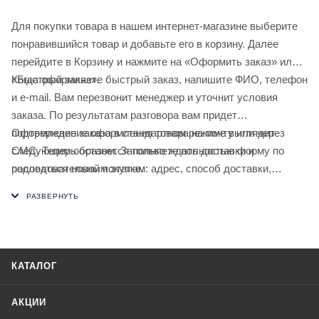
Для покупки товара в нашем интернет-магазине выберите
понравившийся товар и добавьте его в корзину. Далее
перейдите в Корзину и нажмите на «Оформить заказ» или
«Быстрый заказ».
Когда оформляете быстрый заказ, напишите ФИО, телефон
и e-mail. Вам перезвонит менеджер и уточнит условия
заказа. По результатам разговора вам придет
подтверждение оформления товара на почту или через
Оформление заказа в стандартном режиме выглядит
СМС. Теперь останется только ждать доставки и
следующим образом. Заполняете полностью форму по
радоваться новой покупке.
последовательным этапам: адрес, способ доставки,
оплаты, данные о себе. Советуем в комментарии к заказу
написать информацию, которая поможет курьеру вас найти.
Нажмите кнопку «Оформить заказ».
КАТАЛОГ
АКЦИИ