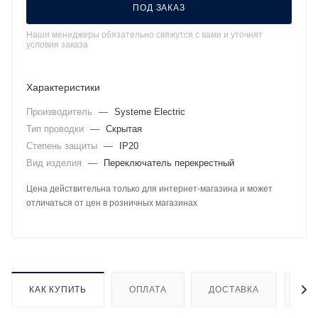
ПОД ЗАКАЗ
Наши менеджеры обязательно свяжутся с вами и уточнят
условия заказа
Характеристики
Производитель
—
Systeme Electric
Тип проводки
—
Скрытая
Степень защиты
—
IP20
Вид изделия
—
Переключатель перекрестный
Цена действительна только для интернет-магазина и может
отличаться от цен в розничных магазинах
КАК КУПИТЬ
ОПЛАТА
ДОСТАВКА
ДО