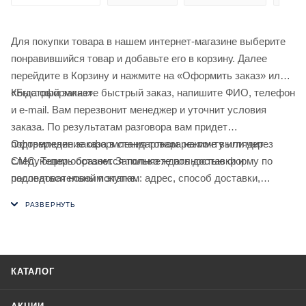
Для покупки товара в нашем интернет-магазине выберите
понравившийся товар и добавьте его в корзину. Далее
перейдите в Корзину и нажмите на «Оформить заказ» или
«Быстрый заказ».
Когда оформляете быстрый заказ, напишите ФИО, телефон
и e-mail. Вам перезвонит менеджер и уточнит условия
заказа. По результатам разговора вам придет
подтверждение оформления товара на почту или через
Оформление заказа в стандартном режиме выглядит
СМС. Теперь останется только ждать доставки и
следующим образом. Заполняете полностью форму по
радоваться новой покупке.
последовательным этапам: адрес, способ доставки,
оплаты, данные о себе. Советуем в комментарии к заказу
написать информацию, которая поможет курьеру вас найти.
Нажмите кнопку «Оформить заказ».
КАТАЛОГ