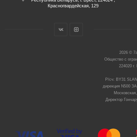
Красногвардейская, 129
2026 © 7
Общество с огра
224020 г.
Р/сч: BY31 SLAN
дирекция N500 ЗАО
Московская,
Директор Гончар