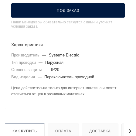
ПОД ЗАКАЗ
Наши менеджеры обязательно свяжутся с вами и уточнят
условия заказа
Характеристики
Производитель
—
Systeme Electric
Тип проводки
—
Наружная
Степень защиты
—
IP20
Вид изделия
—
Переключатель проходной
Цена действительна только для интернет-магазина и может
отличаться от цен в розничных магазинах
КАК КУПИТЬ
ОПЛАТА
ДОСТАВКА
ДО