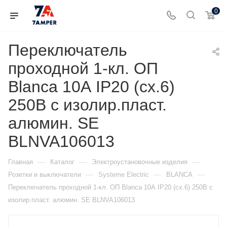
0
Переключатель
проходной 1-кл. ОП
Blanca 10А IP20 (сх.6)
250В с изолир.пласт.
алюмин. SE
BLNVA106013
—
—
—
Главная
Каталог
Электроустановочные изделия
—
—
—
Розетки и выключатели
Systeme Electric
BLANCA
Переключатель проходной 1-кл. ОП Blanca 10А IP20 (сх.6) 250В с
изолир.пласт. алюмин. SE BLNVA106013