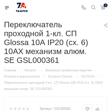
0
Переключатель
проходной 1-кл. СП
Glossa 10А IP20 (сх. 6)
10AX механизм алюм.
SE GSL000361
—
—
—
Главная
Каталог
Электроустановочные изделия
—
—
—
Розетки и выключатели
Systeme Electric
GLOSSA
Переключатель проходной 1-кл. СП Glossa 10А IP20 (сх. 6) 10AX
механизм алюм. SE GSL000361
Артикул:
GSL000361