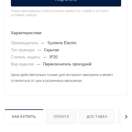
Наши менеджеры обязательно свяжутся с вами и уточнят
условия заказа
Характеристики
Производитель
—
Systeme Electric
Тип проводки
—
Скрытая
Степень защиты
—
IP20
Вид изделия
—
Переключатель проходной
Цена действительна только для интернет-магазина и может
отличаться от цен в розничных магазинах
КАК КУПИТЬ
ОПЛАТА
ДОСТАВКА
ДО