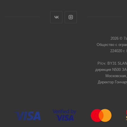
2026 © 7
Общество с огра
224020 г.
Р/сч: BY31 SLAN
дирекция N500 ЗАО
Московская,
Директор Гончар