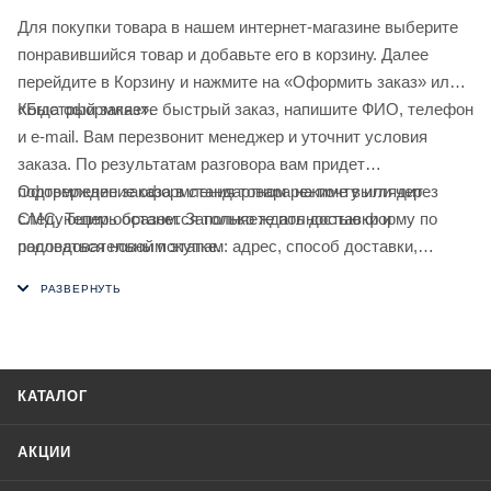
Для покупки товара в нашем интернет-магазине выберите
понравившийся товар и добавьте его в корзину. Далее
перейдите в Корзину и нажмите на «Оформить заказ» или
«Быстрый заказ».
Когда оформляете быстрый заказ, напишите ФИО, телефон
и e-mail. Вам перезвонит менеджер и уточнит условия
заказа. По результатам разговора вам придет
подтверждение оформления товара на почту или через
Оформление заказа в стандартном режиме выглядит
СМС. Теперь останется только ждать доставки и
следующим образом. Заполняете полностью форму по
радоваться новой покупке.
последовательным этапам: адрес, способ доставки,
оплаты, данные о себе. Советуем в комментарии к заказу
написать информацию, которая поможет курьеру вас найти.
Нажмите кнопку «Оформить заказ».
КАТАЛОГ
АКЦИИ