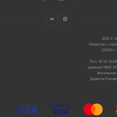
2026 © 7
Общество с огра
224020 г.
Р/сч: BY31 SLAN
дирекция N500 ЗАО
Московская,
Директор Гончар