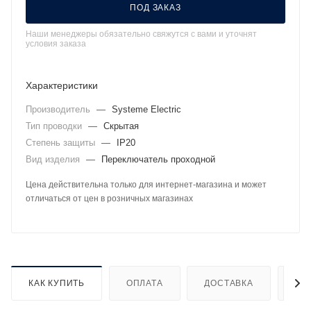
ПОД ЗАКАЗ
Наши менеджеры обязательно свяжутся с вами и уточнят
условия заказа
Характеристики
Производитель
—
Systeme Electric
Тип проводки
—
Скрытая
Степень защиты
—
IP20
Вид изделия
—
Переключатель проходной
Цена действительна только для интернет-магазина и может
отличаться от цен в розничных магазинах
КАК КУПИТЬ
ОПЛАТА
ДОСТАВКА
ДО