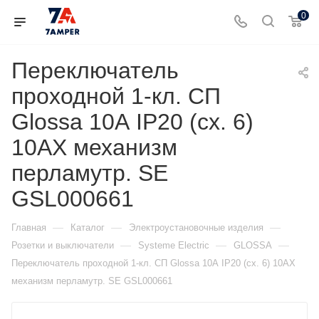
0
Переключатель
проходной 1-кл. СП
Glossa 10А IP20 (сх. 6)
10AX механизм
перламутр. SE
GSL000661
—
—
—
Главная
Каталог
Электроустановочные изделия
—
—
—
Розетки и выключатели
Systeme Electric
GLOSSA
Переключатель проходной 1-кл. СП Glossa 10А IP20 (сх. 6) 10AX
механизм перламутр. SE GSL000661