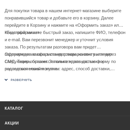
Для покупки товара в нашем интернет-магазине выберите
понравившийся товар и добавьте его в корзину. Далее
перейдите в Корзину и нажмите на «Оформить заказ» или
«Быстрый заказ».
Когда оформляете быстрый заказ, напишите ФИО, телефон
и e-mail. Вам перезвонит менеджер и уточнит условия
заказа. По результатам разговора вам придет
подтверждение оформления товара на почту или через
Оформление заказа в стандартном режиме выглядит
СМС. Теперь останется только ждать доставки и
следующим образом. Заполняете полностью форму по
радоваться новой покупке.
последовательным этапам: адрес, способ доставки,
оплаты, данные о себе. Советуем в комментарии к заказу
написать информацию, которая поможет курьеру вас найти.
Нажмите кнопку «Оформить заказ».
КАТАЛОГ
АКЦИИ