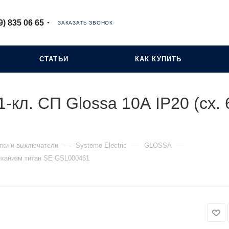
9) 835 06 65
ЗАКАЗАТЬ ЗВОНОК
СТАТЬИ
КАК КУПИТЬ
-кл. СП Glossa 10А IP20 (сх.
—
—
—
тки и выключатели
Systeme Electric
GLOSSA
механизм титан SE GSL000461