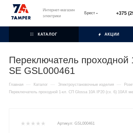
Интернет-магазин
Брест
+375 (2
электрики
КАТАЛОГ
АКЦИИ
Переключатель проходной 1
SE GSL000461
—
—
—
Главная
Каталог
Электроустановочные изделия
Розе
Переключатель проходной 1-кл. СП Glossa 10А IP20 (сх. 6) 10AX 
Артикул:
GSL000461