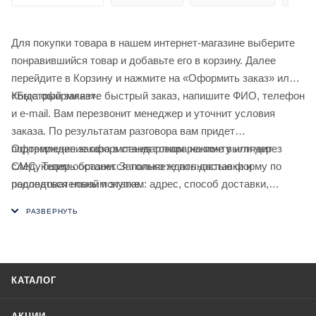
Для покупки товара в нашем интернет-магазине выберите
понравившийся товар и добавьте его в корзину. Далее
перейдите в Корзину и нажмите на «Оформить заказ» или
«Быстрый заказ».
Когда оформляете быстрый заказ, напишите ФИО, телефон
и e-mail. Вам перезвонит менеджер и уточнит условия
заказа. По результатам разговора вам придет
подтверждение оформления товара на почту или через
Оформление заказа в стандартном режиме выглядит
СМС. Теперь останется только ждать доставки и
следующим образом. Заполняете полностью форму по
радоваться новой покупке.
последовательным этапам: адрес, способ доставки,
оплаты, данные о себе. Советуем в комментарии к заказу
написать информацию, которая поможет курьеру вас найти.
Нажмите кнопку «Оформить заказ».
КАТАЛОГ