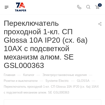
0
Переключатель
проходной 1-кл. СП
Glossa 10А IP20 (сх. 6а)
10AX с подсветкой
механизм алюм. SE
GSL000363
—
—
—
Главная
Каталог
Электроустановочные изделия
—
—
—
Розетки и выключатели
Systeme Electric
GLOSSA
Переключатель проходной 1-кл. СП Glossa 10А IP20 (сх. 6а) 10AX
с подсветкой механизм алюм. SE GSL000363