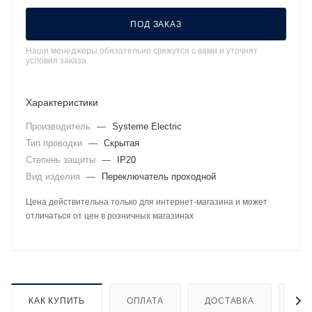
ПОД ЗАКАЗ
Наши менеджеры обязательно свяжутся с вами и уточнят
условия заказа
Характеристики
Производитель
—
Systeme Electric
Тип проводки
—
Скрытая
Степень защиты
—
IP20
Вид изделия
—
Переключатель проходной
Цена действительна только для интернет-магазина и может
отличаться от цен в розничных магазинах
КАК КУПИТЬ
ОПЛАТА
ДОСТАВКА
ДО