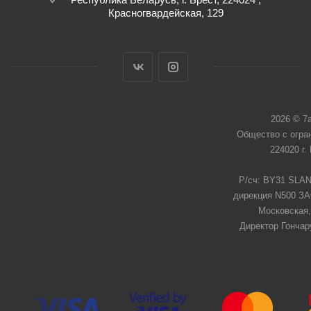
Красногвардейская, 129
2026 © 7
Общество с огра
224020 г.
Р/сч: BY31 SLAN
дирекция N500 ЗАО
Московская,
Директор Гончар