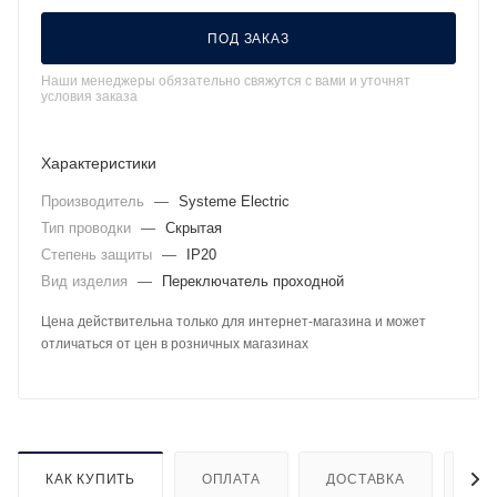
ПОД ЗАКАЗ
Наши менеджеры обязательно свяжутся с вами и уточнят
условия заказа
Характеристики
Производитель
—
Systeme Electric
Тип проводки
—
Скрытая
Степень защиты
—
IP20
Вид изделия
—
Переключатель проходной
Цена действительна только для интернет-магазина и может
отличаться от цен в розничных магазинах
КАК КУПИТЬ
ОПЛАТА
ДОСТАВКА
ДО