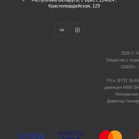
Красногвардейская, 129
2026 © 7
Общество с огра
224020 г.
Р/сч: BY31 SLAN
дирекция N500 ЗАО
Московская,
Директор Гончар