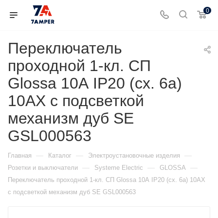
0
Переключатель
проходной 1-кл. СП
Glossa 10А IP20 (сх. 6а)
10AX с подсветкой
механизм дуб SE
GSL000563
—
—
—
Главная
Каталог
Электроустановочные изделия
—
—
—
Розетки и выключатели
Systeme Electric
GLOSSA
Переключатель проходной 1-кл. СП Glossa 10А IP20 (сх. 6а) 10AX
с подсветкой механизм дуб SE GSL000563