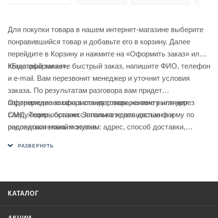
Для покупки товара в нашем интернет-магазине выберите
понравившийся товар и добавьте его в корзину. Далее
перейдите в Корзину и нажмите на «Оформить заказ» или
«Быстрый заказ».
Когда оформляете быстрый заказ, напишите ФИО, телефон
и e-mail. Вам перезвонит менеджер и уточнит условия
заказа. По результатам разговора вам придет
подтверждение оформления товара на почту или через
Оформление заказа в стандартном режиме выглядит
СМС. Теперь останется только ждать доставки и
следующим образом. Заполняете полностью форму по
радоваться новой покупке.
последовательным этапам: адрес, способ доставки,
оплаты, данные о себе. Советуем в комментарии к заказу
написать информацию, которая поможет курьеру вас найти.
Нажмите кнопку «Оформить заказ».
КАТАЛОГ