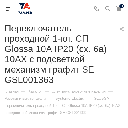
0
Переключатель
проходной 1-кл. СП
Glossa 10А IP20 (сх. 6а)
10AX с подсветкой
механизм графит SE
GSL001363
—
—
—
Главная
Каталог
Электроустановочные изделия
—
—
—
Розетки и выключатели
Systeme Electric
GLOSSA
Переключатель проходной 1-кл. СП Glossa 10А IP20 (сх. 6а) 10AX
с подсветкой механизм графит SE GSL001363