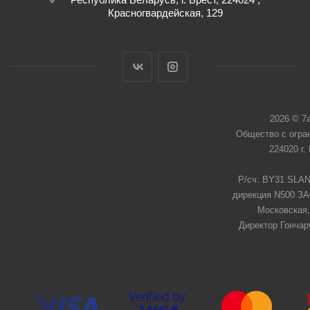
Красногвардейская, 129
2026 © 7
Общество с огра
224020 г.
Р/сч: BY31 SLAN
дирекция N500 ЗАО
Московская,
Директор Гончар