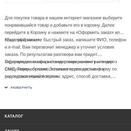
Для покупки товара в нашем интернет-магазине выберите
понравившийся товар и добавьте его в корзину. Далее
перейдите в Корзину и нажмите на «Оформить заказ» или
«Быстрый заказ».
Когда оформляете быстрый заказ, напишите ФИО, телефон
и e-mail. Вам перезвонит менеджер и уточнит условия
заказа. По результатам разговора вам придет
подтверждение оформления товара на почту или через
Оформление заказа в стандартном режиме выглядит
СМС. Теперь останется только ждать доставки и
следующим образом. Заполняете полностью форму по
радоваться новой покупке.
последовательным этапам: адрес, способ доставки,
оплаты, данные о себе. Советуем в комментарии к заказу
написать информацию, которая поможет курьеру вас найти.
Нажмите кнопку «Оформить заказ».
КАТАЛОГ