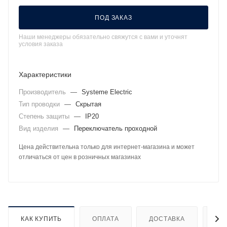
ПОД ЗАКАЗ
Наши менеджеры обязательно свяжутся с вами и уточнят
условия заказа
Характеристики
Производитель
—
Systeme Electric
Тип проводки
—
Скрытая
Степень защиты
—
IP20
Вид изделия
—
Переключатель проходной
Цена действительна только для интернет-магазина и может
отличаться от цен в розничных магазинах
КАК КУПИТЬ
ОПЛАТА
ДОСТАВКА
ДО